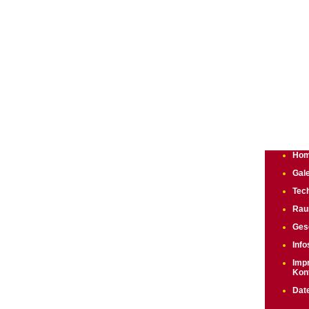
Ho
Gale
Tec
Rau
Ges
Inf
Imp
Kon
Dat